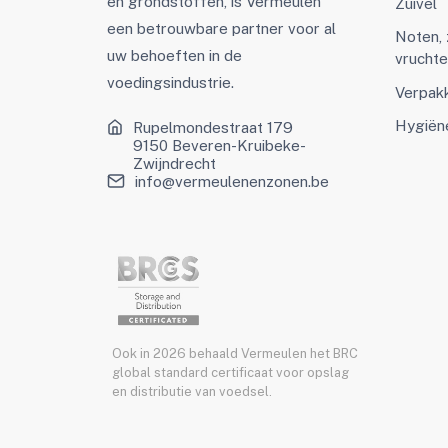
en grondstoffen, is Vermeulen
Zuivel
een betrouwbare partner voor al
Noten,
uw behoeften in de
vrucht
voedingsindustrie.
Verpak
Hygiën
Rupelmondestraat 179
9150 Beveren-Kruibeke-
Zwijndrecht
info@vermeulenenzonen.be
Ook in 2026 behaald Vermeulen het BRC
global standard certificaat voor opslag
en distributie van voedsel.