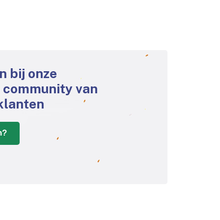
an bij onze
e community van
klanten
n?