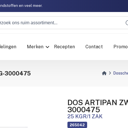
ondstoffen en veel meer.
ondstoffen en veel meer.
delingen
Merken
Recepten
Contact
Promo
G-3000475
Dossch
DOS ARTIPAN Z
3000475
25 KGR/1 ZAK
265042