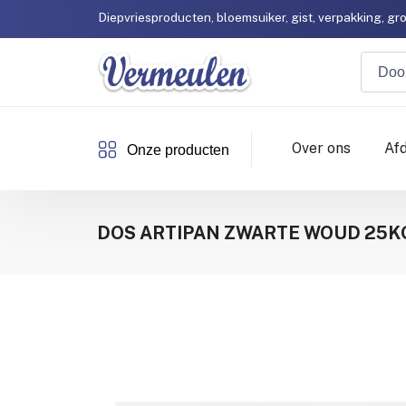
Vermeulen heeft een
ijzersterke service!
Diepvriesproducten, bloemsuiker, gist, verpakking, gr
Klant worden?
Contacteer ons, vrijblijvend!
Vermeulen heeft een
ijzersterke service!
Diepvriesproducten, bloemsuiker, gist, verpakking, gr
Klant worden?
Contacteer ons, vrijblijvend!
Over ons
Af
Onze producten
DOS ARTIPAN ZWARTE WOUD 25K