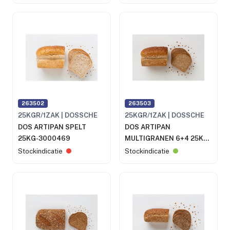
263502
263503
25KGR/1ZAK | DOSSCHE
25KGR/1ZAK | DOSSCHE
DOS ARTIPAN SPELT
DOS ARTIPAN
25KG-3000469
MULTIGRANEN 6+4 25KG-
3000454
Stockindicatie
Stockindicatie