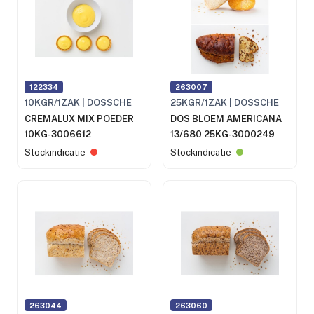
122334
263007
10KGR/1ZAK | DOSSCHE
25KGR/1ZAK | DOSSCHE
CREMALUX MIX POEDER
DOS BLOEM AMERICANA
10KG-3006612
13/680 25KG-3000249
Stockindicatie
Stockindicatie
263044
263060