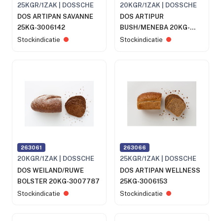
25KGR/1ZAK | DOSSCHE
20KGR/1ZAK | DOSSCHE
DOS ARTIPAN SAVANNE
DOS ARTIPUR
25KG-3006142
BUSH/MENEBA 20KG-
3007767
Stockindicatie
Stockindicatie
263061
263066
20KGR/1ZAK | DOSSCHE
25KGR/1ZAK | DOSSCHE
DOS WEILAND/RUWE
DOS ARTIPAN WELLNESS
BOLSTER 20KG-3007787
25KG-3006153
Stockindicatie
Stockindicatie