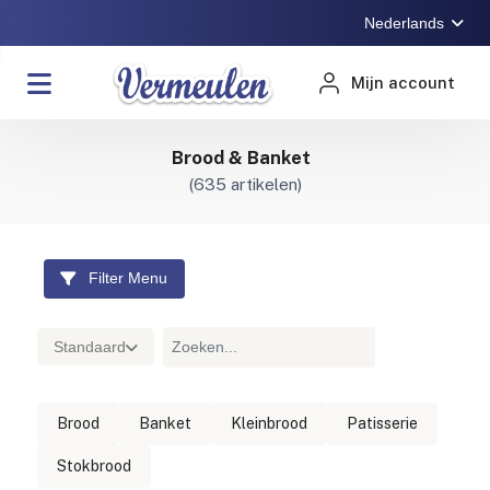
Nederlands
Mijn account
Brood & Banket
(
635
artikelen)
Filter Menu
Standaard
Brood
Banket
Kleinbrood
Patisserie
Stokbrood