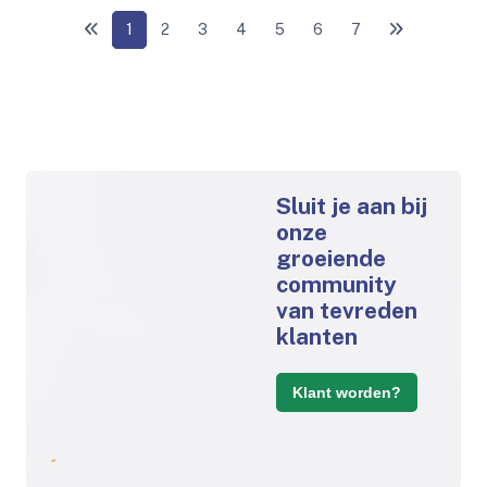
1
2
3
4
5
6
7
Sluit je aan bij
onze
groeiende
community
van tevreden
klanten
Klant worden?