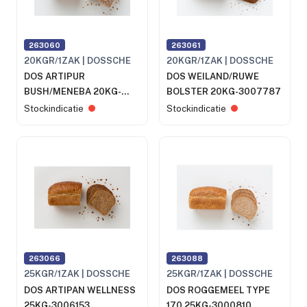
263060
263061
20KGR/1ZAK | DOSSCHE
20KGR/1ZAK | DOSSCHE
DOS ARTIPUR
DOS WEILAND/RUWE
BUSH/MENEBA 20KG-
BOLSTER 20KG-3007787
3007767
Stockindicatie
Stockindicatie
263066
263088
25KGR/1ZAK | DOSSCHE
25KGR/1ZAK | DOSSCHE
DOS ARTIPAN WELLNESS
DOS ROGGEMEEL TYPE
25KG-3006153
170 25KG-3000810