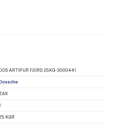
.
DOS ARTIPUR FJORD 25KG-3000441
Dossche
ZAK
1
25 KGR