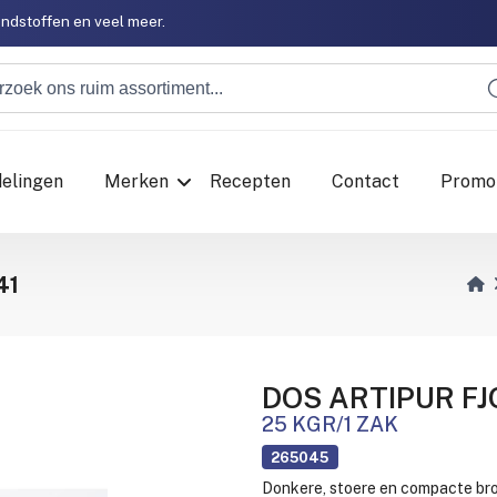
ondstoffen en veel meer.
ondstoffen en veel meer.
delingen
Merken
Recepten
Contact
Promo
41
DOS ARTIPUR F
25 KGR/1 ZAK
265045
Donkere, stoere en compacte bro