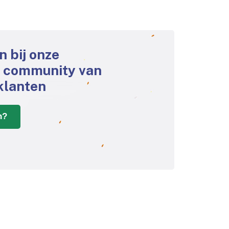
an bij onze
e community van
klanten
n?