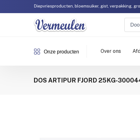
Diepvriesproducten, bloemsuiker, gist, verpakking, gr
Klant worden?
Contacteer ons, vrijblijvend!
Vermeulen heeft een
ijzersterke service!
Diepvriesproducten, bloemsuiker, gist, verpakking, gr
Klant worden?
Contacteer ons, vrijblijvend!
Over ons
Af
Onze producten
DOS ARTIPUR FJORD 25KG-30004