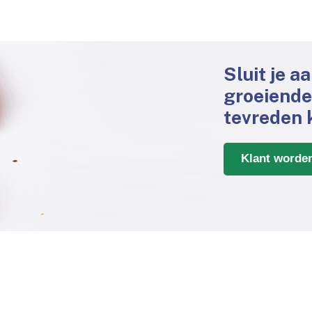
Sluit je a
groeiend
tevreden 
Klant worde