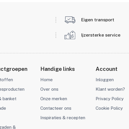
Eigen transport
Ijzersterke service
uctgroepen
Handige links
Account
toffen
Home
Inloggen
iesproducten
Over ons
Klant worden?
& banket
Onze merken
Privacy Policy
ade
Contacteer ons
Cookie Policy
Inspiraties & recepten
 zaden &